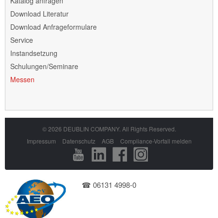
Katalog anfragen
überspringen
Download Literatur
Download Anfrageformulare
Service
Instandsetzung
Schulungen/Seminare
Messen
© 2026 DEUBLIN COMPANY. All Rights Reserved.
Navigation
Impressum
Datenschutz
AGB
Compliance-Vorfall melden
überspringen
☎ 06131 4998-0