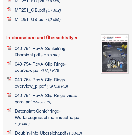
MT251_FR.pdf
(4,8 MiB)
MT251_GB.pdf
(4,7 MiB)
MT251_US.pdf
(4,7 MiB)
Infobroschüre und Übersichtsflyer
040-754-RevA-Schleifring-
übersicht.pdf
(919,9 KiB)
040-754-RevA-Slip-Rings-
overview.pdf
(912,1 KiB)
040-754-RevA-Slip-Rings-
overview_pl.pdf
(1.015,8 KiB)
040-754-RevA-Slip-Rings-visao-
geral.pdf
(998,3 KiB)
Datenblatt-Schleifringe-
Werkzeugmaschinenindustrie.pdf
(1,2 MiB)
Deublin-Info-Übersicht.pdf
(1,5 MiB)