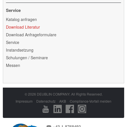
Service
Navigation
Katalog anfragen
überspringen
Download Literatur
Download Anfrageformulare
Service
Instandsetzung
Schulungen / Seminare
Messen
© 2026 DEUBLIN COMPANY. All Rights Reserved.
Navigation
Impressum
Datenschutz
AKB
Compliance-Vorfall melden
überspringen
☎ +43-1-8768450