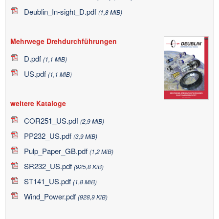
Deublin_In-sight_D.pdf
(1,8 MiB)
Mehrwege Drehdurchführungen
D.pdf
(1,1 MiB)
US.pdf
(1,1 MiB)
weitere Kataloge
COR251_US.pdf
(2,9 MiB)
PP232_US.pdf
(3,9 MiB)
Pulp_Paper_GB.pdf
(1,2 MiB)
SR232_US.pdf
(925,8 KiB)
ST141_US.pdf
(1,8 MiB)
Wind_Power.pdf
(928,9 KiB)