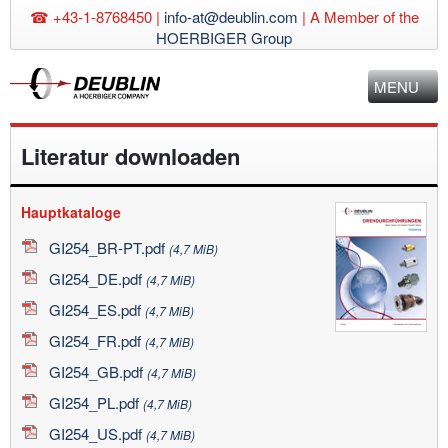
☎ +43-1-8768450 |
info-at@deublin.com
|
A Member of the
HOERBIGER Group
MENU
Literatur downloaden
Hauptkataloge
GI254_BR-PT.pdf
(4,7 MiB)
GI254_DE.pdf
(4,7 MiB)
GI254_ES.pdf
(4,7 MiB)
GI254_FR.pdf
(4,7 MiB)
GI254_GB.pdf
(4,7 MiB)
GI254_PL.pdf
(4,7 MiB)
GI254_US.pdf
(4,7 MiB)