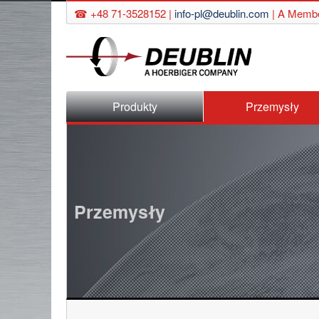
☎ +48 71-3528152 |
info-pl@deublin.com
|
A Membe
Pomiń
Produkty
Przemysły
nawigację
Przemysły