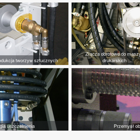
Złącza obrotowe do masz
odukcja tworzyw sztucznych
drukarskich
ia uszczelnienia
Przemysł ob