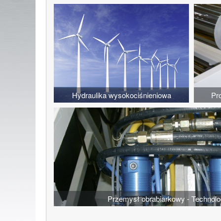
Hydraulika wysokociśnieniowa
Pr
Przemysł obrabiarkowy - Technolog