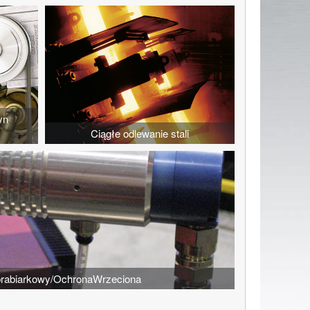
yn
Ciągłe odlewanie stali
rabiarkowy/OchronaWrzeciona