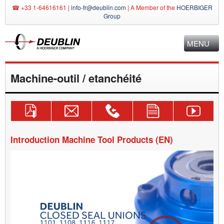
☎ +33 1-64616161 |
info-fr@deublin.com
|
A Member of the
HOERBIGER
Group
MENU
Machine-outil / etanchéité
Télécharger
Envoyer
Demande
Formulaire
Chaîne
le
demande
technique
de
YouTube
catalogue
par
+33
contact
Deublin
adéquat
mail
1-
Introduction Machine Tool Products (EN)
service.client@deublin.eu
64616161
Video
Player