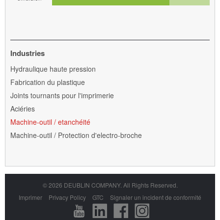
Industries
Aller
Hydraulique haute pression
au
Fabrication du plastique
contenu
Joints tournants pour l'imprimerie
Aciéries
Machine-outil / etanchéité
Machine-outil / Protection d'electro-broche
© 2026 DEUBLIN COMPANY. All Rights Reserved.
Aller
Imprimer
Privacy Policy
GTC
Signaler un incident de conformité
au