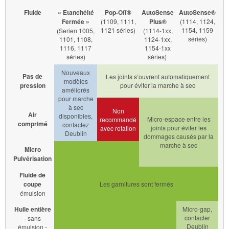
Fluide
« Etanchéité
Pop-Off®
AutoSense
AutoSense®
Fermée »
(1109, 1111,
Plus
®
(1114, 1124,
1121 séries)
1154, 1159
(Serien 1005,
(1114-1xx,
séries)
1101, 1108,
1124-1xx,
1116, 1117
1154-1xx
séries)
séries)
Nouveaux
Pas de
Les joints s’ouvrent automatiquement
modèles
pression
pour éviter la marche à sec
améliorés
pour marche
à sec
Non
Air
disponibles,
Micro-espace entre les
recommandé
comprimé
contactez
joints pour éviter les
avec rotation
Deublin
dommages causés par la
marche à sec
Micro
Pulvérisation
Fluide de
coupe
Les garnitures sont fermés
- émulsion -
Huile entière
Micro-gap,
contacter
- sans
Deublin
émulsion -