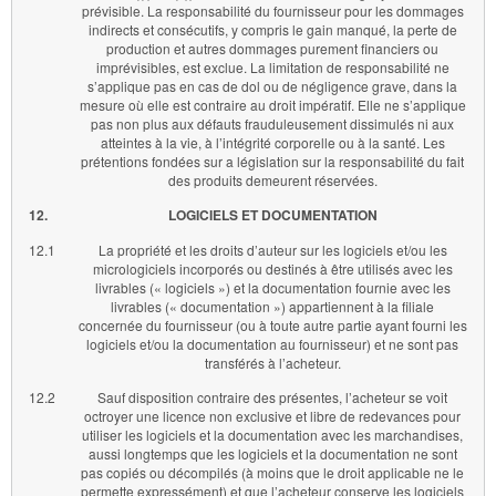
prévisible. La responsabilité du fournisseur pour les dommages
indirects et consécutifs, y compris le gain manqué, la perte de
production et autres dommages purement financiers ou
imprévisibles, est exclue. La limitation de responsabilité ne
s’applique pas en cas de dol ou de négligence grave, dans la
mesure où elle est contraire au droit impératif. Elle ne s’applique
pas non plus aux défauts frauduleusement dissimulés ni aux
atteintes à la vie, à l’intégrité corporelle ou à la santé. Les
prétentions fondées sur a législation sur la responsabilité du fait
des produits demeurent réservées.
12.
LOGICIELS ET DOCUMENTATION
12.1
La propriété et les droits d’auteur sur les logiciels et/ou les
micrologiciels incorporés ou destinés à être utilisés avec les
livrables (« logiciels ») et la documentation fournie avec les
livrables (« documentation ») appartiennent à la filiale
concernée du fournisseur (ou à toute autre partie ayant fourni les
logiciels et/ou la documentation au fournisseur) et ne sont pas
transférés à l’acheteur.
12.2
Sauf disposition contraire des présentes, l’acheteur se voit
octroyer une licence non exclusive et libre de redevances pour
utiliser les logiciels et la documentation avec les marchandises,
aussi longtemps que les logiciels et la documentation ne sont
pas copiés ou décompilés (à moins que le droit applicable ne le
permette expressément) et que l’acheteur conserve les logiciels