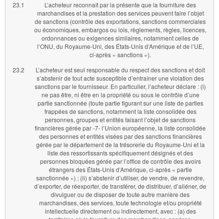
23.1
L’acheteur reconnaît par la présente que la fourniture des
marchandises et la prestation des services peuvent faire l’objet
de sanctions (contrôle des exportations, sanctions commerciales
ou économiques, embargos ou lois, règlements, règles, licences,
ordonnances ou exigences similaires, notamment celles de
l’ONU, du Royaume-Uni, des États-Unis d’Amérique et de l’UE,
ci-après « sanctions »).
23.2
L’acheteur est seul responsable du respect des sanctions et doit
s’abstenir de tout acte susceptible d’entraîner une violation des
sanctions par le fournisseur. En particulier, l’acheteur déclare : (i)
ne pas être, ni être en la propriété ou sous le contrôle d’une
partie sanctionnée (toute partie figurant sur une liste de parties
frappées de sanctions, notamment la liste consolidée des
personnes, groupes et entités faisant l’objet de sanctions
financières gérée par -7- l’Union européenne, la liste consolidée
des personnes et entités visées par des sanctions financières
gérée par le département de la trésorerie du Royaume-Uni et la
liste des ressortissants spécifiquement désignés et des
personnes bloquées gérée par l’office de contrôle des avoirs
étrangers des États-Unis d’Amérique, ci-après « partie
sanctionnée ») ; (ii) s’abstenir d’utiliser, de vendre, de revendre,
d’exporter, de réexporter, de transférer, de distribuer, d’aliéner, de
divulguer ou de disposer de toute autre manière des
marchandises, des services, toute technologie et/ou propriété
intellectuelle directement ou indirectement, avec : (a) des