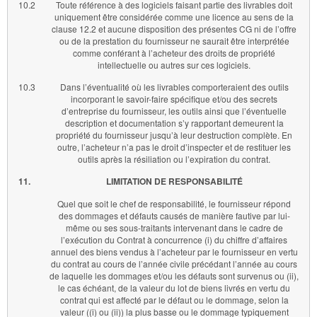
10.2
Toute référence à des logiciels faisant partie des livrables doit
uniquement être considérée comme une licence au sens de la
clause 12.2 et aucune disposition des présentes CG ni de l’offre
ou de la prestation du fournisseur ne saurait être interprétée
comme conférant à l’acheteur des droits de propriété
intellectuelle ou autres sur ces logiciels.
10.3
Dans l’éventualité où les livrables comporteraient des outils
incorporant le savoir-faire spécifique et/ou des secrets
d’entreprise du fournisseur, les outils ainsi que l’éventuelle
description et documentation s’y rapportant demeurent la
propriété du fournisseur jusqu’à leur destruction complète. En
outre, l’acheteur n’a pas le droit d’inspecter et de restituer les
outils après la résiliation ou l’expiration du contrat.
11.
LIMITATION DE RESPONSABILITÉ
Quel que soit le chef de responsabilité, le fournisseur répond
des dommages et défauts causés de manière fautive par lui-
même ou ses sous-traitants intervenant dans le cadre de
l’exécution du Contrat à concurrence (i) du chiffre d’affaires
annuel des biens vendus à l’acheteur par le fournisseur en vertu
du contrat au cours de l’année civile précédant l’année au cours
de laquelle les dommages et/ou les défauts sont survenus ou (ii),
le cas échéant, de la valeur du lot de biens livrés en vertu du
contrat qui est affecté par le défaut ou le dommage, selon la
valeur ((i) ou (ii)) la plus basse ou le dommage typiquement