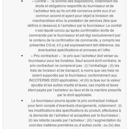
« Contrat » : la somme des dispositions, notamment les
droits et obligations respectifs du fournisseur et de
l’acheteur tels qu’ils ont été convenus entre eux d’un
commun accord et ayant pour objet la livraison de
marchandises et/ou la prestation de services (tels que
définis ci-dessous) à l’acheteur par le fournisseur. Le contrat
n’est réputé conclu qu’après confirmation écrite de
commande par le fournisseur et est régi exclusivement par
le contenu de la confirmation de commande, y compris les
présentes CG et, s’il y est expressément fait référence, les
éventuelles spécifications et annexes et l’offre.
« Prix contractuel » : le prix que l’acheteur doit verser au
fournisseur pour les livrables. Sauf accord écrit contraire, le
prix contractuel ne comprend pas : (i) l’emballage ; (ii) les
frais de livraison et de transport, à moins que ces frais ne
soient supportés par le fournisseur, conformément aux
INCOTERMS 2020 applicables ; et (iii) la taxe sur la valeur
ajoutée et les autres impôts et taxes, ces impôts et taxes
étant payés par l’acheteur au taux et de la manière prescrits
par le droit applicable.
Le fournisseur pourra ajuster le prix contractuel indiqué
pour tenir compte d’éventuels changements, notamment : (i)
les modifications des spécifications du produit, effectuées à
la demande de l’acheteur et acceptées par le fournisseur ;
(ii) les retards causés par l’acheteur ; (iii) l’augmentation du
coût des matières premières ou d’autres coûts ; ou (iv) des