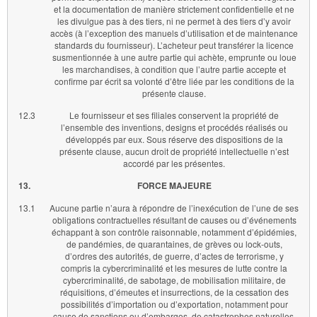
et la documentation de manière strictement confidentielle et ne
les divulgue pas à des tiers, ni ne permet à des tiers d’y avoir
accès (à l’exception des manuels d’utilisation et de maintenance
standards du fournisseur). L’acheteur peut transférer la licence
susmentionnée à une autre partie qui achète, emprunte ou loue
les marchandises, à condition que l’autre partie accepte et
confirme par écrit sa volonté d’être liée par les conditions de la
présente clause.
12.3
Le fournisseur et ses filiales conservent la propriété de
l’ensemble des inventions, designs et procédés réalisés ou
développés par eux. Sous réserve des dispositions de la
présente clause, aucun droit de propriété intellectuelle n’est
accordé par les présentes.
13.
FORCE MAJEURE
13.1
Aucune partie n’aura à répondre de l’inexécution de l’une de ses
obligations contractuelles résultant de causes ou d’événements
échappant à son contrôle raisonnable, notamment d’épidémies,
de pandémies, de quarantaines, de grèves ou lock-outs,
d’ordres des autorités, de guerre, d’actes de terrorisme, y
compris la cybercriminalité et les mesures de lutte contre la
cybercriminalité, de sabotage, de mobilisation militaire, de
réquisitions, d’émeutes et insurrections, de la cessation des
possibilités d’importation ou d’exportation, notamment pour
cause de sanctions ou d’embargos, de catastrophes naturelles,