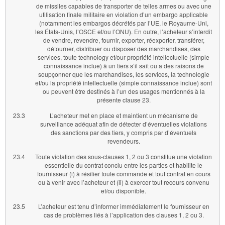
de missiles capables de transporter de telles armes ou avec une
utilisation finale militaire en violation d’un embargo applicable
(notamment les embargos décrétés par l’UE, le Royaume-Uni,
les États-Unis, l’OSCE et/ou l’ONU). En outre, l’acheteur s’interdit
de vendre, revendre, fournir, exporter, réexporter, transférer,
détourner, distribuer ou disposer des marchandises, des
services, toute technology et/our propriété intellectuelle (simple
connaissance inclue) à un tiers s’il sait ou a des raisons de
soupçonner que les marchandises, les services, la technologie
et/ou la propriété intellectuelle (simple connaissance inclue) sont
ou peuvent être destinés à l’un des usages mentionnés à la
présente clause 23.
23.3
L’acheteur met en place et maintient un mécanisme de
surveillance adéquat afin de détecter d’éventuelles violations
des sanctions par des tiers, y compris par d’éventuels
revendeurs.
23.4
Toute violation des sous-clauses 1, 2 ou 3 constitue une violation
essentielle du contrat conclu entre les parties et habilite le
fournisseur (i) à résilier toute commande et tout contrat en cours
ou à venir avec l’acheteur et (ii) à exercer tout recours convenu
et/ou disponible.
23.5
L’acheteur est tenu d’informer immédiatement le fournisseur en
cas de problèmes liés à l’application des clauses 1, 2 ou 3.