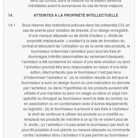
vertu du contrat, dans la mesure où ils étaient devenus
inévitables avant la survenance du cas de force majeure.
14.
ATTEINTES À LA PROPRIÉTÉ INTELLECTUELLE
14.1
Sous réserve des restrictions prévues dans les présentes CG, en
cas de plainte pour violation de brevets, d’un design enregistré,
d’une marque déposée ou de droits d’auteur (« droits de
propriété intellectuelle ») existant à la date de formation du
contrat et découlant de l’utilisation ou de la vente des produits, le
fournisseur indemnise l’acheteur pour tous les frais et
dommages-intérêts raisonnables au versement desquels
l’acheteur a été condamné en raison d’une telle violation ou dont
l’acheteur pourrait être tenu responsable en raison d’une telle
action, étant entendu que le fournisseur n’est pas tenu
d’indemniser l’acheteur si : (a) la violation résulte du fait que le
fournisseur a suivi un design fourni ou une instruction ou donnée
par l’acheteur, ou dans l’hypothèse où les produits auraient été
utilisés d’une manière ou pour un usage ou dans un pays non
spécifié ou divulgué au fournisseur avant la date du contrat, ou
en association ou en combinaison avec d’autres équipements
ou logiciels ; (b) le fournisseur a procuré à ses frais à l’acheteur
le droit de continuer à utiliser les produits ou a modifié ou
remplacé les produits de manière à ce qu’ils ne violent plus de
-5- droits ; (c) l’acheteur n’a pas avisé le fournisseur par écrit, le
plus tôt possible d’une plainte ou mesure déposée ou imminente
contre l’acheteur et/ou l’acheteur n’a pas permis au fournisseur