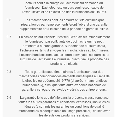
défauts sont à la charge de l’acheteur sur demande du
fournisseur. L’acheteur est toujours seul responsable de
l’exhaustivité et de l’exactitude des informations qu’il fournit.
9.6
Les marchandises dont les défauts ont été éliminés (par
réparation ou par remplacement) feront l’objet d’une garantie
supplémentaire pour le solde de la période de garantie initiale.
9.7
En cas de défaut, l’acheteur est tenu d’en aviser immédiatement
le fournisseur par écrit, faute de quoi l’acheteur ne peut
prétendre à aucune garantie. Sur demande du fournisseur,
l’acheteur est tenu d’envoyer les marchandises au fournisseur.
Les marchandises remplacées seront renvoyées au fournisseur
aux frais de l’acheteur. Le fournisseur recouvre la propriété des
produits remplacés.
9.8
Toute garantie supplémentaire du fournisseur pour des
marchandises comportant des éléments numériques au sens de
la directive européenne 2019/770 (ci-après « marchandises
numériques »), ainsi que toute autre exigence nationale de
garantie à cet égard, est exclue vis-à-vis des entrepreneurs.
9.9
La garantie telle que définie dans la présente clause remplace
toutes les autres garanties et conditions, expresses, implicites ou
légales (y compris les garanties ou conditions de qualité
marchande ou d’adéquation à un usage particulier), en lien avec
les défauts des produits et services.