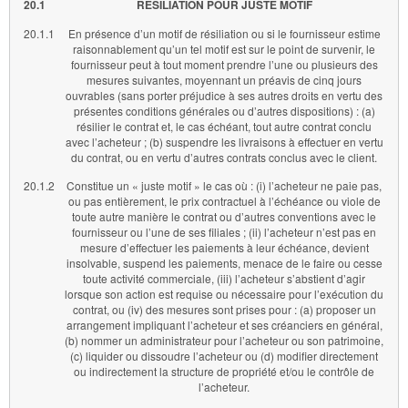
20.1
RESILIATION POUR JUSTE MOTIF
20.1.1
En présence d’un motif de résiliation ou si le fournisseur estime
raisonnablement qu’un tel motif est sur le point de survenir, le
fournisseur peut à tout moment prendre l’une ou plusieurs des
mesures suivantes, moyennant un préavis de cinq jours
ouvrables (sans porter préjudice à ses autres droits en vertu des
présentes conditions générales ou d’autres dispositions) : (a)
résilier le contrat et, le cas échéant, tout autre contrat conclu
avec l’acheteur ; (b) suspendre les livraisons à effectuer en vertu
du contrat, ou en vertu d’autres contrats conclus avec le client.
20.1.2
Constitue un « juste motif » le cas où : (i) l’acheteur ne paie pas,
ou pas entièrement, le prix contractuel à l’échéance ou viole de
toute autre manière le contrat ou d’autres conventions avec le
fournisseur ou l’une de ses filiales ; (ii) l’acheteur n’est pas en
mesure d’effectuer les paiements à leur échéance, devient
insolvable, suspend les paiements, menace de le faire ou cesse
toute activité commerciale, (iii) l’acheteur s’abstient d’agir
lorsque son action est requise ou nécessaire pour l’exécution du
contrat, ou (iv) des mesures sont prises pour : (a) proposer un
arrangement impliquant l’acheteur et ses créanciers en général,
(b) nommer un administrateur pour l’acheteur ou son patrimoine,
(c) liquider ou dissoudre l’acheteur ou (d) modifier directement
ou indirectement la structure de propriété et/ou le contrôle de
l’acheteur.