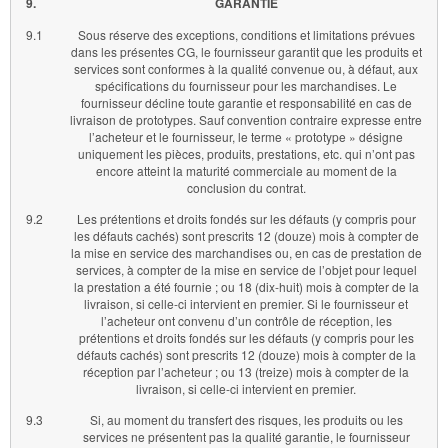
9.
GARANTIE
9.1
Sous réserve des exceptions, conditions et limitations prévues
dans les présentes CG, le fournisseur garantit que les produits et
services sont conformes à la qualité convenue ou, à défaut, aux
spécifications du fournisseur pour les marchandises. Le
fournisseur décline toute garantie et responsabilité en cas de
livraison de prototypes. Sauf convention contraire expresse entre
l’acheteur et le fournisseur, le terme « prototype » désigne
uniquement les pièces, produits, prestations, etc. qui n’ont pas
encore atteint la maturité commerciale au moment de la
conclusion du contrat.
9.2
Les prétentions et droits fondés sur les défauts (y compris pour
les défauts cachés) sont prescrits 12 (douze) mois à compter de
la mise en service des marchandises ou, en cas de prestation de
services, à compter de la mise en service de l’objet pour lequel
la prestation a été fournie ; ou 18 (dix-huit) mois à compter de la
livraison, si celle-ci intervient en premier. Si le fournisseur et
l’acheteur ont convenu d’un contrôle de réception, les
prétentions et droits fondés sur les défauts (y compris pour les
défauts cachés) sont prescrits 12 (douze) mois à compter de la
réception par l’acheteur ; ou 13 (treize) mois à compter de la
livraison, si celle-ci intervient en premier.
9.3
Si, au moment du transfert des risques, les produits ou les
services ne présentent pas la qualité garantie, le fournisseur