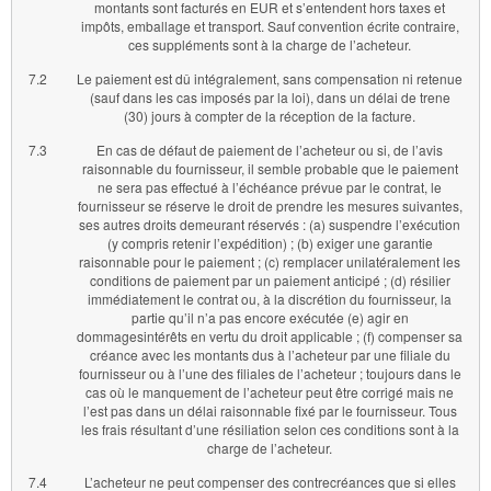
montants sont facturés en EUR et s’entendent hors taxes et
impôts, emballage et transport. Sauf convention écrite contraire,
ces suppléments sont à la charge de l’acheteur.
7.2
Le paiement est dû intégralement, sans compensation ni retenue
(sauf dans les cas imposés par la loi), dans un délai de trene
(30) jours à compter de la réception de la facture.
7.3
En cas de défaut de paiement de l’acheteur ou si, de l’avis
raisonnable du fournisseur, il semble probable que le paiement
ne sera pas effectué à l’échéance prévue par le contrat, le
fournisseur se réserve le droit de prendre les mesures suivantes,
ses autres droits demeurant réservés : (a) suspendre l’exécution
(y compris retenir l’expédition) ; (b) exiger une garantie
raisonnable pour le paiement ; (c) remplacer unilatéralement les
conditions de paiement par un paiement anticipé ; (d) résilier
immédiatement le contrat ou, à la discrétion du fournisseur, la
partie qu’il n’a pas encore exécutée (e) agir en
dommagesintérêts en vertu du droit applicable ; (f) compenser sa
créance avec les montants dus à l’acheteur par une filiale du
fournisseur ou à l’une des filiales de l’acheteur ; toujours dans le
cas où le manquement de l’acheteur peut être corrigé mais ne
l’est pas dans un délai raisonnable fixé par le fournisseur. Tous
les frais résultant d’une résiliation selon ces conditions sont à la
charge de l’acheteur.
7.4
L’acheteur ne peut compenser des contrecréances que si elles