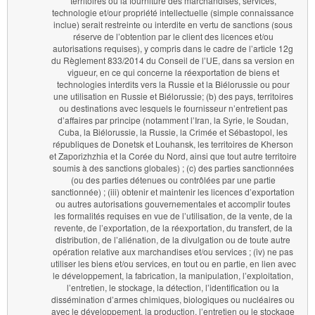
territoires où la fourniture des marchandises, services,
technologie et/our propriété intellectuelle (simple connaissance
inclue) serait restreinte ou interdite en vertu de sanctions (sous
réserve de l’obtention par le client des licences et/ou
autorisations requises), y compris dans le cadre de l’article 12g
du Règlement 833/2014 du Conseil de l’UE, dans sa version en
vigueur, en ce qui concerne la réexportation de biens et
technologies interdits vers la Russie et la Biélorussie ou pour
une utilisation en Russie et Biélorussie; (b) des pays, territoires
ou destinations avec lesquels le fournisseur n’entretient pas
d’affaires par principe (notamment l’Iran, la Syrie, le Soudan,
Cuba, la Biélorussie, la Russie, la Crimée et Sébastopol, les
républiques de Donetsk et Louhansk, les territoires de Kherson
et Zaporizhzhia et la Corée du Nord, ainsi que tout autre territoire
soumis à des sanctions globales) ; (c) des parties sanctionnées
(ou des parties détenues ou contrôlées par une partie
sanctionnée) ; (iii) obtenir et maintenir les licences d’exportation
ou autres autorisations gouvernementales et accomplir toutes
les formalités requises en vue de l’utilisation, de la vente, de la
revente, de l’exportation, de la réexportation, du transfert, de la
distribution, de l’aliénation, de la divulgation ou de toute autre
opération relative aux marchandises et/ou services ; (iv) ne pas
utiliser les biens et/ou services, en tout ou en partie, en lien avec
le développement, la fabrication, la manipulation, l’exploitation,
l’entretien, le stockage, la détection, l’identification ou la
dissémination d’armes chimiques, biologiques ou nucléaires ou
avec le développement, la production, l’entretien ou le stockage